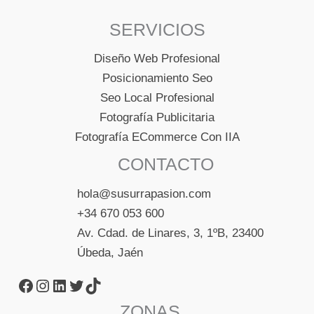
SERVICIOS
Diseño Web Profesional
Posicionamiento Seo
Seo Local Profesional
Fotografía Publicitaria
Fotografía ECommerce Con IIA
CONTACTO
hola@susurrapasion.com
+34 670 053 600
Av. Cdad. de Linares, 3, 1ºB, 23400
Úbeda, Jaén
Página de Facebook de Susurra Pasión
Instagram de Susurra Pasión
Linkedin de Susurra Pasión
Twitter de Susurra Pasión
TikTok de Susurra Pasión
ZONAS